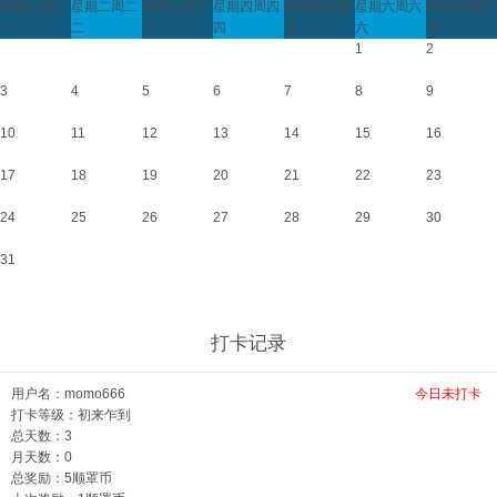
星期一
周一
星期二
周二
星期三
周三
星期四
周四
星期五
周五
星期六
周六
星期日
周日
一
二
三
四
五
六
日
1
2
3
4
5
6
7
8
9
10
11
12
13
14
15
16
17
18
19
20
21
22
23
24
25
26
27
28
29
30
31
打卡记录
用户名：
momo666
今日未打卡
打卡等级：初来乍到
总天数：3
月天数：0
总奖励：5顺罩币